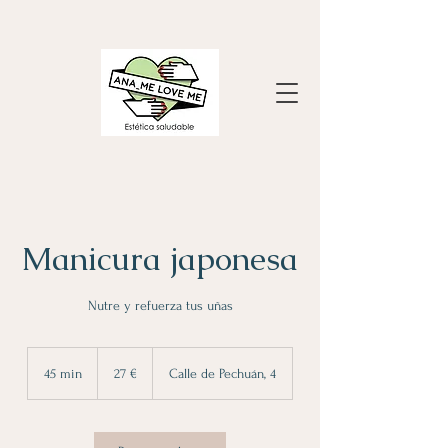
Manicura japonesa
Nutre y refuerza tus uñas
27
euros
45 min
4
27 €
Calle de Pechuán, 4
5
m