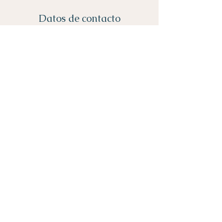
Datos de contacto
Calle de Pechuán, 4, Madrid, Spain
+34 658 022 172
anameloveme1@gmail.com
Bienvenida
Sobre mi
Reservas
Blog
Ana Alvarez Santamaría
Fundadora de
ana-me love me- estética saludable
Email:
anameloveme1@gmail.com