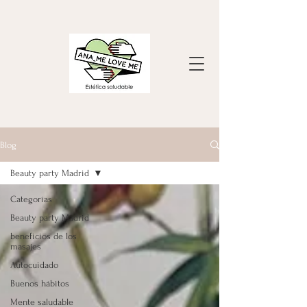
Blog
Beauty party Madrid
Categorías
Beauty party Madrid
beneficios de los
masajes
Autocuidado
Buenos hábitos
Mente saludable