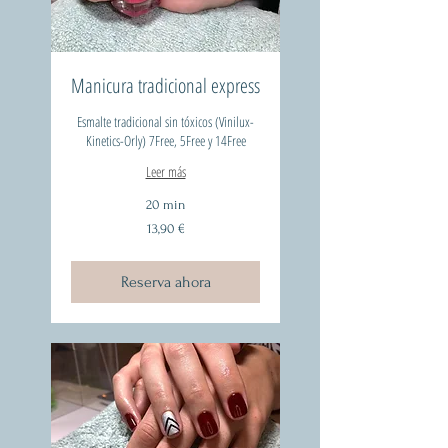
Manicura tradicional express
Esmalte tradicional sin tóxicos (Vinilux-
Kinetics-Orly) 7Free, 5Free y 14Free
Leer más
20 min
13,90
13,90 €
euros
Reserva ahora