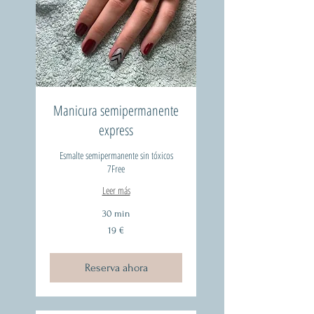
Manicura semipermanente
express
Esmalte semipermanente sin tóxicos
7Free
Leer más
30 min
19
19 €
euros
Reserva ahora