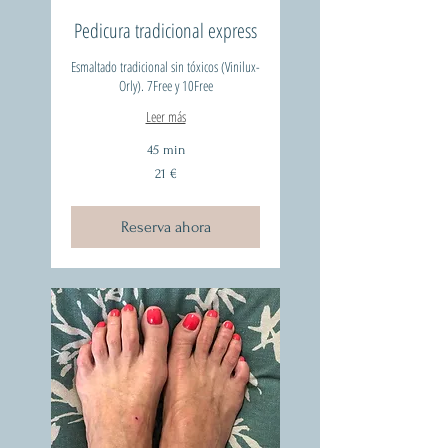
Pedicura tradicional express
Esmaltado tradicional sin tóxicos (Vinilux-
Orly). 7Free y 10Free
Leer más
45 min
21
21 €
euros
Reserva ahora