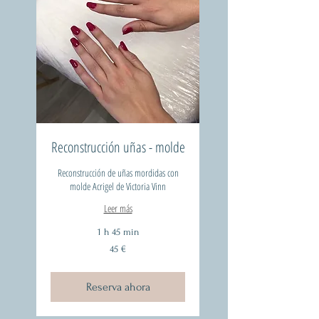
Reconstrucción uñas - molde
Reconstrucción de uñas mordidas con
molde Acrigel de Victoria Vinn
Leer más
1 h 45 min
45
45 €
euros
Reserva ahora