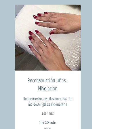
Reconstrucción uñas -
Nivelación
Reconstrucción de uñas mordidas con
molde Acrigel de Victoria Vinn
Leer más
1 h 20 min
35