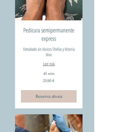
Pedicura semipermanente
express
Esmaltado sin tóxicos Shellac y Victoria
Vinn
Leer más
45 min
25,90
25,90 €
euros
Reserva ahora