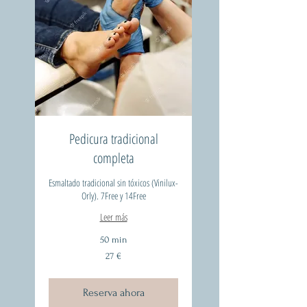
Pedicura tradicional
completa
Esmaltado tradicional sin tóxicos (Vinilux-
Orly). 7Free y 14Free
Leer más
50 min
27
27 €
euros
Reserva ahora