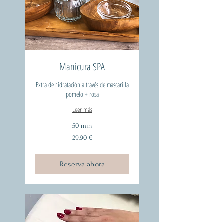
Manicura SPA
Extra de hidratación a través de mascarilla
pomelo + rosa
Leer más
50 min
29,90
29,90 €
euros
Reserva ahora