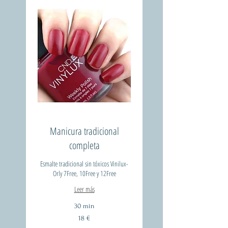
Manicura tradicional
completa
Esmalte tradicional sin tóxicos Vinilux-
Orly 7Free, 10Free y 12Free
Leer más
30 min
18
18 €
euros