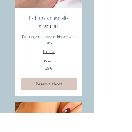
Pedicura sin esmalte
masculina
Da un aspecto cuidado e hidratado a tus
pies
Leer más
45 min
25
25 €
euros
Reserva ahora